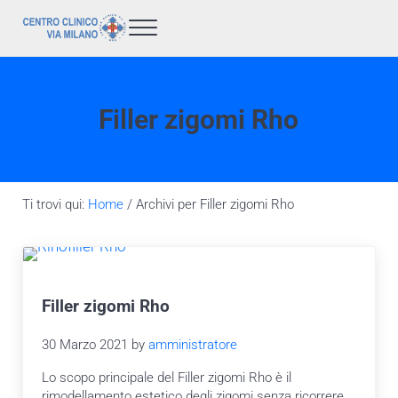
Passa al contenuto principale
Skip to after header navigation
Skip to site footer
Menu
Laser Milano : Centro Clinico Via Milano
Centro Laser Rho
Filler zigomi Rho
Ti trovi qui:
Home
/
Archivi per Filler zigomi Rho
Filler zigomi Rho
30 Marzo 2021
by
amministratore
Lo scopo principale del Filler zigomi Rho è il
rimodellamento estetico degli zigomi senza ricorrere