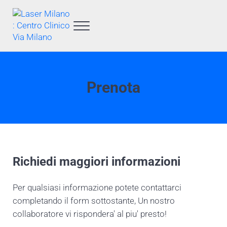
Passa al contenuto principale
Skip to after header navigation
Skip to site footer
Menu
Laser Milano : Centro Clinico Via Milano
Centro Laser Rho
Prenota
Richiedi maggiori informazioni
Per qualsiasi informazione potete contattarci
completando il form sottostante, Un nostro
collaboratore vi rispondera' al piu' presto!